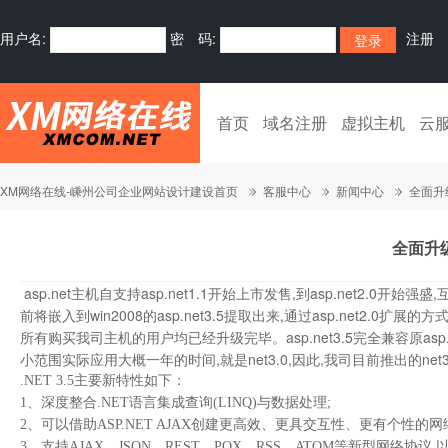
用户名:
密 码:
注册
首页
域名注册
虚拟主机
云
XM网络在线-嵊州公司企业网站设计建设首页
客服中心
新闻中心
全面升级
全面升级
asp.net主机自支持asp.net1.1开始上市发售,到asp.net2.0开
前将嵌入到win2008的asp.net3.5提取出来,通过asp.net2.0
所有购买我司主机的用户均已经升级完毕。asp.net3.5完全兼容原asp.ne
小范围实际应用大概一年的时间,就是net3.0,因此,我司目前推出的ne
.NET 3.5主要新特性如下：
1、深度整合.NET语言集成查询(LINQ)与数据处理;
2、可以借助ASP.NET AJAX创建更高效、更具交互性、更有个性的
3、支持AJAX、JSON、REST、POX、RSS、ATOM等新型网络协议